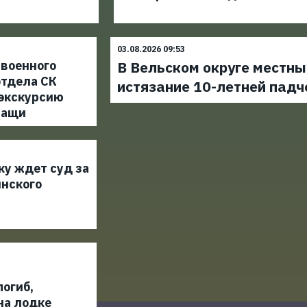
03.08.2026 09:53
 военного
В Вельском округе местны
отдела СК
истязание 10-летней пад
 экскурсию
жащи
ку ждет суд за
инского
огиб,
на лодке