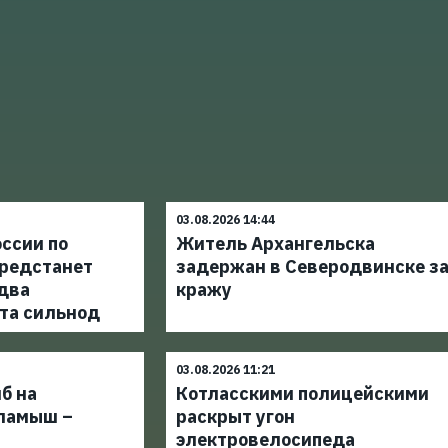
03.08.2026 14:44
ссии по
Житель Архангельска
редстанет
задержан в Северодвинске з
 два
кражу
та сильнод
03.08.2026 11:21
б на
Котласскими полицейскими
ламыш –
раскрыт угон
электровелосипеда