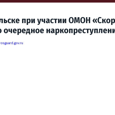
ельске при участии ОМОН «Ско
о очередное наркопреступлен
rosguard.gov.ru