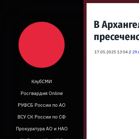
В Арханг
пресечен
17.05.2025 13:54 //
29.
КлубСМИ
Росгвардия Online
РУФСБ России по АО
ВСУ СК России по СФ
Прокуратура АО и НАО