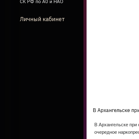
СК РФ по А0 и НАО
Личный кабинет
В Архангельске пр
В Архангельске при
очередное наркопре