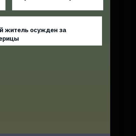
й житель осужден за
черицы