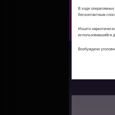
В ходе оперативных
бесконтактным спос
Изъято наркотическ
использовавшийся д
Возбуждено уголовн