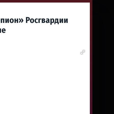
рпион» Росгвардии
ие