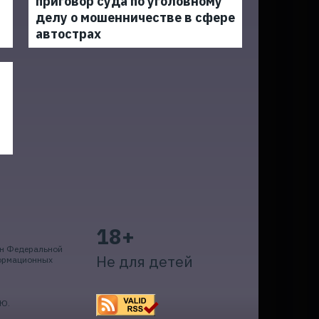
приговор суда по уголовному
делу о мошенничестве в сфере
автострах
18+
ан Федеральной
Не для детей
формационных
.Ю.