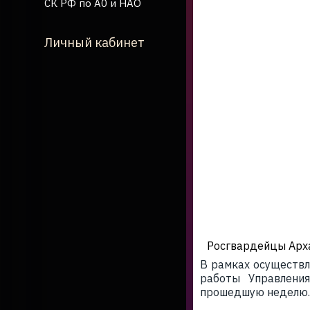
СК РФ по А0 и НАО
Личный кабинет
Росгвардейцы Арха
В рамках осуществл
работы Управлени
прошедшую неделю.