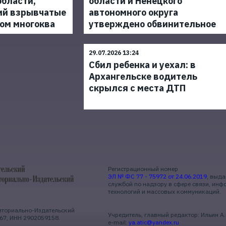
области,
области и Ненецкого
ий взрывчатые
автономного округа
ом многоква
утверждено обвинительное
29.07.2026 13:24
Сбил ребенка и уехал: в
Архангельске водитель
скрылся с места ДТП
Регистрационный номер
ЭЛ № ФС 77 - 75972 от 24.06.2019
, выд
службой по надзору в сфере связи, ин
технологий и массовых коммуникаций.
иториально-Издательский
Учредитель, главный редактор: Ильин А
67, ИНН 2902059158.
e-mail:
ya.atic@yandex.ru