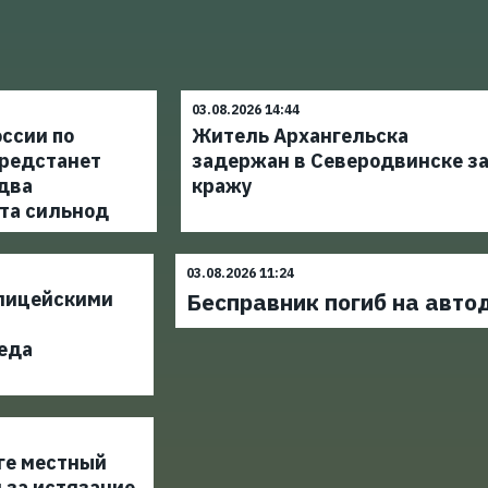
03.08.2026 14:44
ссии по
Житель Архангельска
редстанет
задержан в Северодвинске з
 два
кражу
та сильнод
03.08.2026 11:24
лицейскими
Бесправник погиб на авт
еда
ге местный
 за истязание