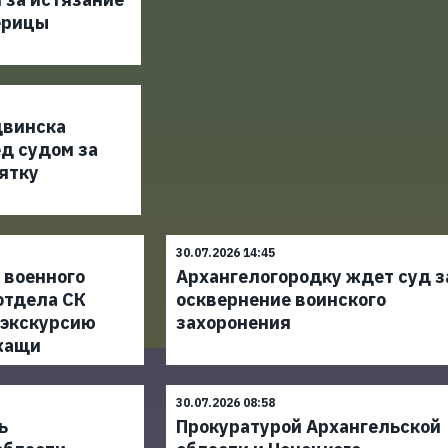
ерицы
двинска
д судом за
ятку
30.07.2026 14:45
 военного
Архангелогородку ждет суд з
отдела СК
осквернение воинского
 экскурсию
захоронения
жащи
30.07.2026 08:58
ь
Прокуратурой Архангельской