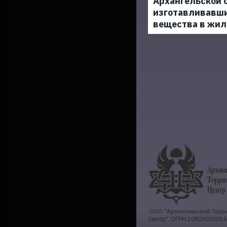
Архангельской 
изготавливавш
вещества в жил
ООО "Архангельский Терр
Центр", ОГРН 10829020014