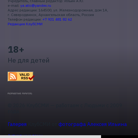
Учредитель, главный редактор: Ильин А.Ю.
e-mail:
ya.atic@yandex.ru
Адрес редакции: 164500, ул. Железнодорожная, дом 1А,
г. Северодвинск, Архангельская область, Россия
Телефон редакции:
+7 921 481 82 62
Редакция КлубСМИ
18+
Не для детей
© 2026 КлубСМИ — работаем с Людьми с 2009
года.
Галерея
КлубСМИ от
фотографа Алексея Ильина
.
Актуальные темы