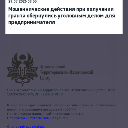
29.07.2026 08:55
Мошеннические действия при получении
гранта обернулись уголовным делом для
предпринимателя
ООО "Архангельский Территориально-Издательский Центр", ОГРН
1082902001467, ИНН 2902059158.
Копирование разрешается с активной гиперссылкой, в бумажных
версиях: с указанием авторства КлубСМИ.
Просматривая данный сайт вы соглашаетесь с
Политикой и Регламентами
КлубСМИ.
Change privacy settings