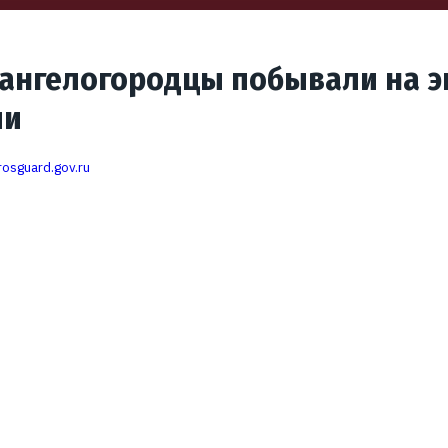
ангелогородцы побывали на эк
ии
rosguard.gov.ru