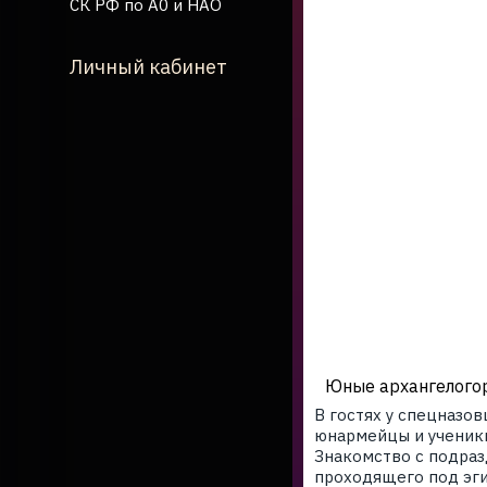
СК РФ по А0 и НАО
Личный кабинет
Юные архангелогор
В гостях у спецназо
юнармейцы и ученики
Знакомство с подраз
проходящего под эги