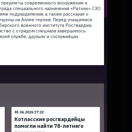
у, предметы современного вооружения и
тряда специального назначения «Ратник» СЗО
ями подразделения, а также рассказал о
ещены на Аллее героев. Перед учащимися
ирского военного института Росгвардии,
мство с отрядом спецназа завершилось
оей службе, друзьях и сослуживцах.
03.06.2026 17:22
Котласские росгвардейцы
помогли найти 78-летнего