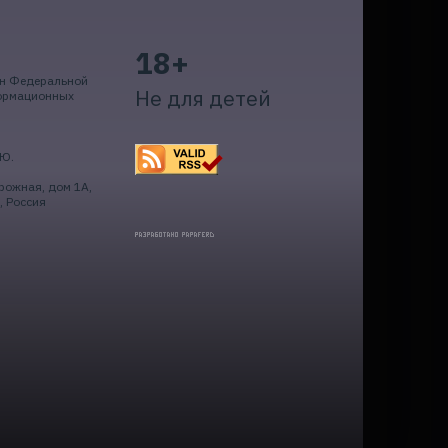
18+
ан Федеральной
Не для детей
формационных
.Ю.
рожная, дом 1А,
, Россия