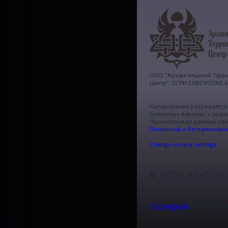
ООО "Архангельский Терр
Центр", ОГРН 10829020014
Копирование разрешается 
бумажных версиях: с указ
Просматривая данный сайт
Политикой и Регламентам
Change privacy settings
© 2026 КлубСМИ
Галерея
КлубСМ