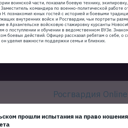
ории воинской части, показали боевую технику, экипировк
 Заместитель командира по военно-политической работе о
 Н. познакомил юных гостей с историей и боевыми традици
жащих внутренних войск и Росгвардии, чьи портреты разм
е в Архангельске войсковую стажировку курсанты Новосиб
им о поступлении и обучении в ведомственном ВУЗе. Знако
ом боевых действий. Офицер рассказал ребятам о себе, о св
он уделил важности поддержки семьи и близких.
Росгвардия Online
ьском прошли испытания на право ношения
ета