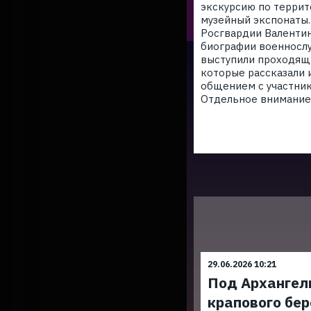
экскурсию по террит
музейный экспонаты.
Росгвардии Валентин
биографии военнослу
выступили проходящи
которые рассказали 
общением с участник
Отдельное внимание 
29.06.2026 10:21
Под Архангел
крапового бер