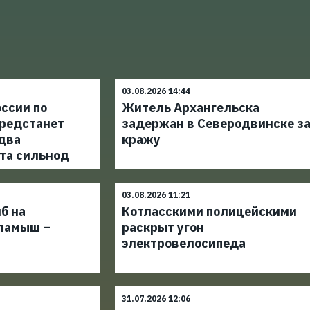
03.08.2026 14:44
ссии по
Житель Архангельска
редстанет
задержан в Северодвинске з
 два
кражу
та сильнод
03.08.2026 11:21
б на
Котласскими полицейскими
ламыш –
раскрыт угон
электровелосипеда
31.07.2026 12:06