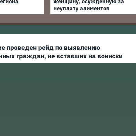
егиона
женщину, осужденную за
неуплату алиментов
ке проведен рейд по выявлению
нных граждан, не вставших на воински