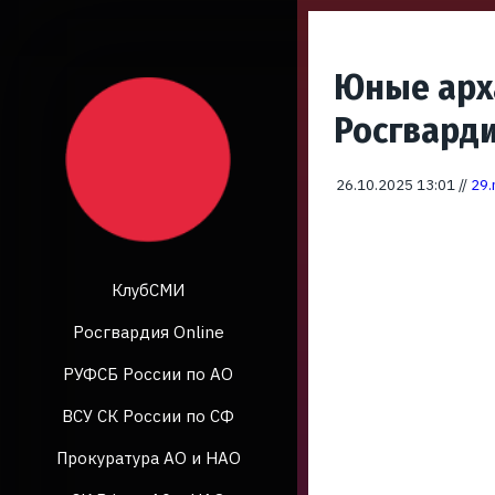
Юные арх
Росгвард
26.10.2025 13:01 //
29.
КлубСМИ
Росгвардия Online
РУФСБ России по АО
ВСУ СК России по СФ
Прокуратура АО и НАО