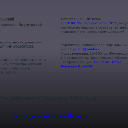
Регистрационный номер
ЭЛ № ФС 77 - 75972 от 24.06.2019
, выд
службой по надзору в сфере связи, ин
технологий и массовых коммуникаций.
иториально-Издательский
Учредитель, главный редактор: Ильин А
67, ИНН 2902059158.
e-mail:
ya.atic@yandex.ru
Адрес редакции: 164500, ул. Железнодо
г. Северодвинск, Архангельская область
с активной гиперссылкой, в
Телефон редакции:
+7 921 481 82 62
анием авторства КлубСМИ.
Редакция КлубСМИ
 вы соглашаетесь с
и
КлубСМИ.
 — работаем с Людьми с 2009 года.
И от
фотографа Алексея Ильина
.