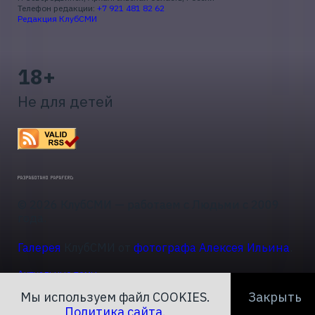
Телефон редакции:
+7 921 481 82 62
Редакция КлубСМИ
18+
Не для детей
© 2026 КлубСМИ — работаем с Людьми с 2009
года.
Галерея
КлубСМИ от
фотографа Алексея Ильина
.
Актуальные темы
Мы используем файл COOKIES.
Закрыть
Политика сайта
.