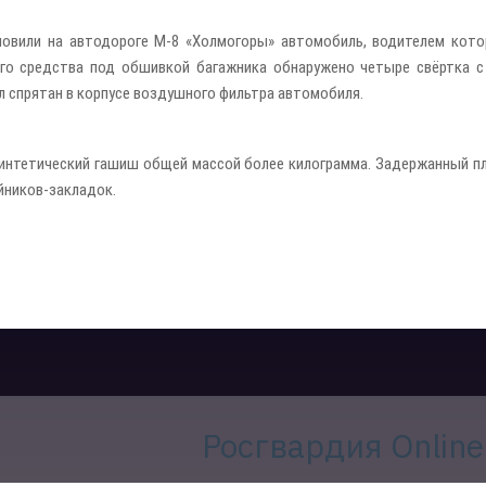
овили на автодороге М-8 «Холмогоры» автомобиль, водителем котор
го средства под обшивкой багажника обнаружено четыре свёртка с
л спрятан в корпусе воздушного фильтра автомобиля.
синтетический гашиш общей массой более килограмма. Задержанный пл
йников-закладок.
Росгвардия Online