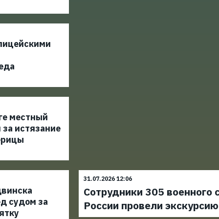
лицейскими
еда
ге местный
 за истязание
ерицы
31.07.2026 12:06
двинска
Сотрудники 305 военного 
д судом за
России провели экскурси
ятку