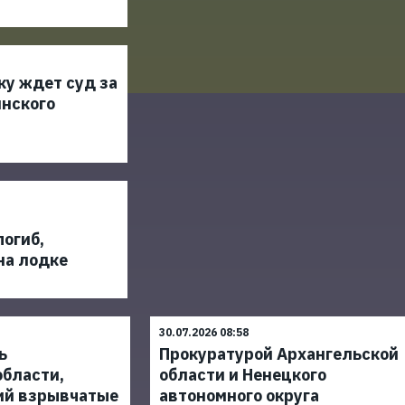
ку ждет суд за
инского
огиб,
на лодке
30.07.2026 08:58
ь
Прокуратурой Архангельской
области,
области и Ненецкого
ий взрывчатые
автономного округа