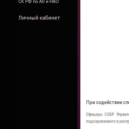
СК РФ по А0 и НАО
Личный кабинет
При содействии сп
Офицеры СОБР Управле
подозреваемого в расп